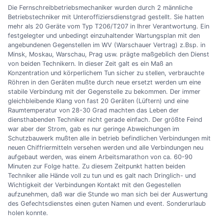
Die Fernschreibbetriebsmechaniker wurden durch 2 männliche
Betriebstechniker mit Unteroffiziersdienstgrad gestellt. Sie hatten
mehr als 20 Geräte vom Typ T206/T207 in Ihrer Verantwortung. Ein
festgelegter und unbedingt einzuhaltender Wartungsplan mit den
angebundenen Gegenstellen im WV (Warschauer Vertrag) z.Bsp. in
Minsk, Moskau, Warschau, Prag usw. prägte maßgeblich den Dienst
von beiden Technikern. In dieser Zeit galt es ein Maß an
Konzentration und körperlichem Tun sicher zu stellen, verbrauchte
Röhren in den Geräten mußte durch neue ersetzt werden um eine
stabile Verbindung mit der Gegenstelle zu bekommen. Der immer
gleichbleibende Klang von fast 20 Geräten (Lüftern) und eine
Raumtemperatur von 28-30 Grad machten das Leben der
diensthabenden Techniker nicht gerade einfach. Der größte Feind
war aber der Strom, gab es nur geringe Abweichungen im
Schutzbauwerk mußten alle in betrieb befindlichen Verbindungen mit
neuen Chiffriermitteln versehen werden und alle Verbindungen neu
aufgebaut werden, was einem Arbeitsmarathon von ca. 60-90
Minuten zur Folge hatte. Zu diesem Zeitpunkt hatten beiden
Techniker alle Hände voll zu tun und es galt nach Dringlich- und
Wichtigkeit der Verbindungen Kontakt mit den Gegestellen
aufzunehmen, daß war die Stunde wo man sich bei der Auswertung
des Gefechtsdienstes einen guten Namen und event. Sonderurlaub
holen konnte.