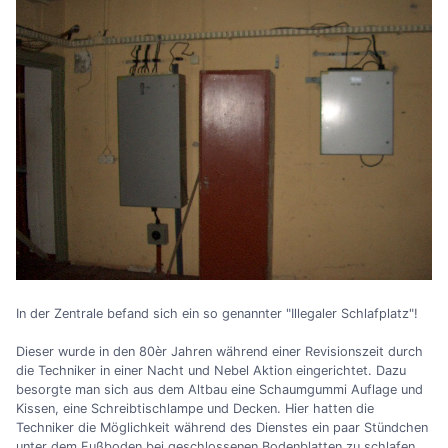
In der Zentrale befand sich ein so genannter "Illegaler Schlafplatz"!
Dieser wurde in den 80èr Jahren während einer Revisionszeit durch
die Techniker in einer Nacht und Nebel Aktion eingerichtet. Dazu
besorgte man sich aus dem Altbau eine Schaumgummi Auflage und
Kissen, eine Schreibtischlampe und Decken. Hier hatten die
Techniker die Möglichkeit während des Dienstes ein paar Stündchen
unter dem Fußboden bei geschlossenen Bodenblatten zu schlafen.