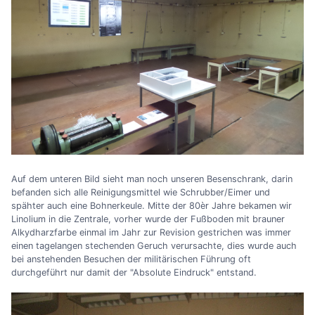
Auf dem unteren Bild sieht man noch unseren Besenschrank, darin
befanden sich alle Reinigungsmittel wie Schrubber/Eimer und
spähter auch eine Bohnerkeule. Mitte der 80èr Jahre bekamen wir
Linolium in die Zentrale, vorher wurde der Fußboden mit brauner
Alkydharzfarbe einmal im Jahr zur Revision gestrichen was immer
einen tagelangen stechenden Geruch verursachte, dies wurde auch
bei anstehenden Besuchen der militärischen Führung oft
durchgeführt nur damit der "Absolute Eindruck" entstand.